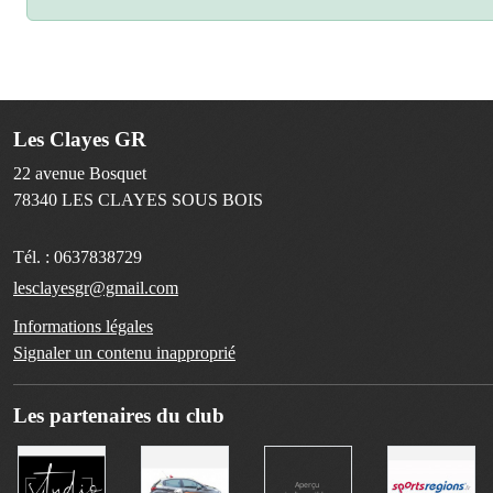
Les Clayes GR
22 avenue Bosquet
78340
LES CLAYES SOUS BOIS
Tél. :
0637838729
lesclayesgr@gmail.com
Informations légales
Signaler un contenu inapproprié
Les partenaires du club