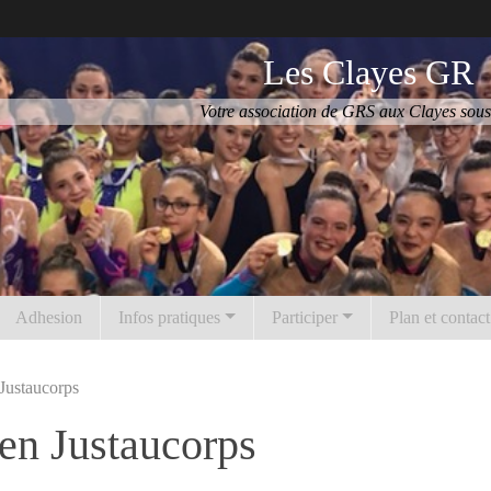
Les Clayes GR
Votre association de GRS aux Clayes sous
Adhesion
Infos pratiques
Participer
Plan et contact
 Justaucorps
 en Justaucorps