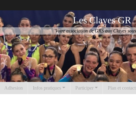
Les Clayes GR
Votre association de GRS aux Clayes sous
Adhesion
Infos pratiques
Participer
Plan et contact