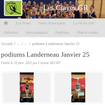
Panneau de gestion des cookies
Les Clayes GR
Les News
Notre Association
La vie du club
Adhesion
Infos pratiques
Participer
Plan et contact
Accueil
podiums Landerneau Janvier 25
podiums Landerneau Janvier 25
Publié le
29 janv. 2025
par Corinne HECHT