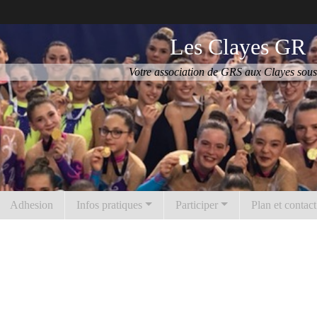
Les Clayes GR
Votre association de GRS aux Clayes sous
Adhesion
Infos pratiques
Participer
Plan et contact