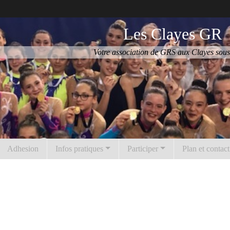
Les Clayes GR
Votre association de GRS aux Clayes sous
Adhesion
Infos pratiques
Participer
Plan et contact