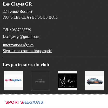
Les Clayes GR
22 avenue Bosquet
78340
LES CLAYES SOUS BOIS
Tél. :
0637838729
lesclayesgr@gmail.com
Informations légales
Signaler un contenu inapproprié
Les partenaires du club
SPORTS
REGIONS