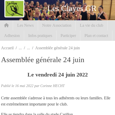
Panneau de gestion des cookies
Les Clayes GR
Les News
Notre Association
La vie du club
Adhesion
Infos pratiques
Participer
Plan et contact
Accueil
Assemblée générale 24 juin
Assemblée générale 24 juin
Le
vendredi
24
juin
2022
Publié le
16 mai 2022
par Corinne HECHT
Cette assemblée s'adresse à tous les adhérents ou leurs familles. Elle
est extrèmelment importante pour le club.
Elle se tiendra dans la salle du stade Carillon .