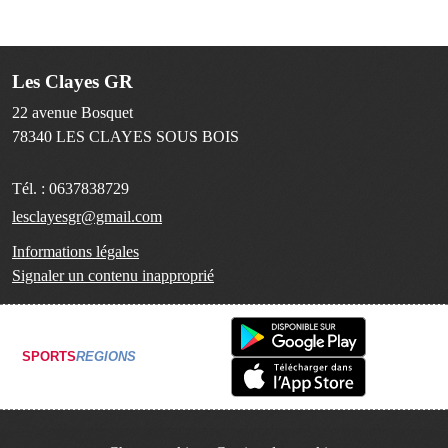
Les Clayes GR
22 avenue Bosquet
78340
LES CLAYES SOUS BOIS
Tél. :
0637838729
lesclayesgr@gmail.com
Informations légales
Signaler un contenu inapproprié
SPORTS
REGIONS