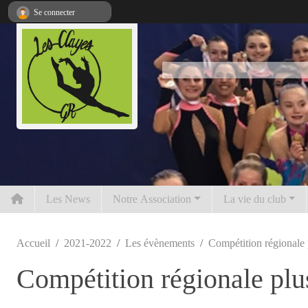
Panneau de gestion des cookies
Se connecter
Les News
Notre Association
La vie du club
Accueil
2021-2022
Les évènements
Compétition régionale 
Compétition régionale plu