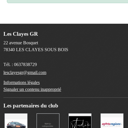
Les Clayes GR
22 avenue Bosquet
78340
LES CLAYES SOUS BOIS
Tél. :
0637838729
lesclayesgr@gmail.com
Informations légales
Signaler un contenu inapproprié
Les partenaires du club