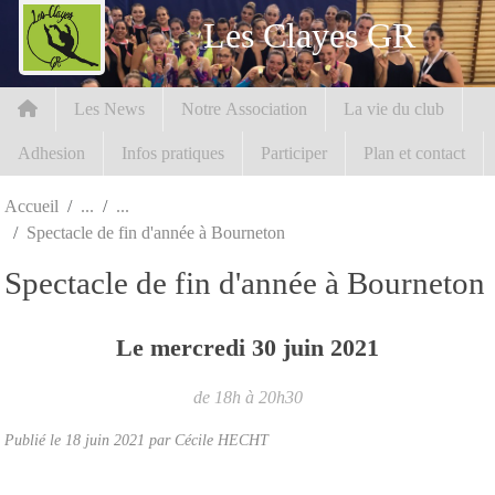
Panneau de gestion des cookies
Les Clayes GR
Les News
Notre Association
La vie du club
Adhesion
Infos pratiques
Participer
Plan et contact
Accueil
Spectacle de fin d'année à Bourneton
Spectacle de fin d'année à Bourneton
Le
mercredi
30
juin
2021
de 18h à 20h30
Publié le
18 juin 2021
par Cécile HECHT