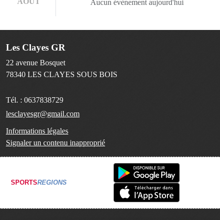
AOÛT
Aucun évènement aujourd'hui
Les Clayes GR
22 avenue Bosquet
78340
LES CLAYES SOUS BOIS
Tél. :
0637838729
lesclayesgr@gmail.com
Informations légales
Signaler un contenu inapproprié
SPORTS
REGIONS