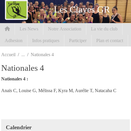
Panneau de gestion des cookies
Les Clayes GR
Les News
Notre Association
La vie du club
Adhesion
Infos pratiques
Participer
Plan et contact
Accueil
Nationales 4
Nationales 4
Nationales 4 :
Anaïs C, Louise G, Mélissa F, Kyra M, Aurélie T, Natacaha C
Calendrier