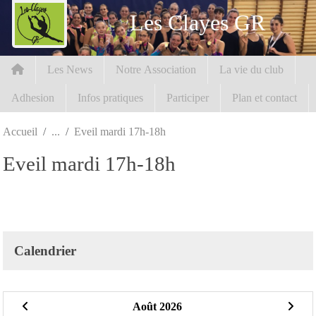
Panneau de gestion des cookies
Les Clayes GR
Les News
Notre Association
La vie du club
Adhesion
Infos pratiques
Participer
Plan et contact
Accueil
Eveil mardi 17h-18h
Eveil mardi 17h-18h
Calendrier
Août 2026