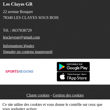
Les Clayes GR
22 avenue Bosquet
78340
LES CLAYES SOUS BOIS
Tél. :
0637838729
lesclayesgr@gmail.com
Informations légales
Signaler un contenu inapproprié
SPORTS
REGIONS
Charte cookies
Gestion des cookies
Ce site utilise des cookies et vous donne le contrôle sur ceux que
vous souhaitez activer