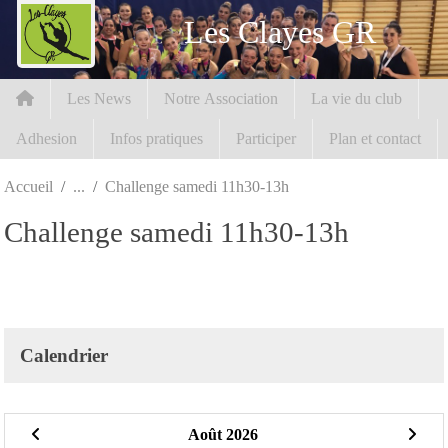
Panneau de gestion des cookies
Les Clayes GR
Les News
Notre Association
La vie du club
Adhesion
Infos pratiques
Participer
Plan et contact
Accueil
Challenge samedi 11h30-13h
Challenge samedi 11h30-13h
Calendrier
Août 2026