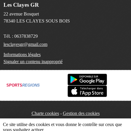
Les Clayes GR
22 avenue Bosquet
78340
LES CLAYES SOUS BOIS
Tél. :
0637838729
lesclayesgr@gmail.com
Informations légales
Signaler un contenu inapproprié
SPORTS
REGIONS
Charte cookies
Gestion des cookies
Ce site utilise des cookies et vous donne le contrôle sur ceux que
vous souhaitez activer